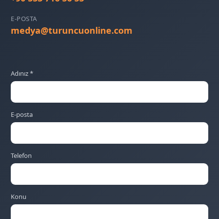
E-POSTA
medya@turuncuonline.com
Adınız *
E-posta
Telefon
Konu